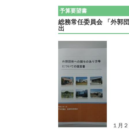
予算要望書
総務常任委員会 「外郭
出
１月２