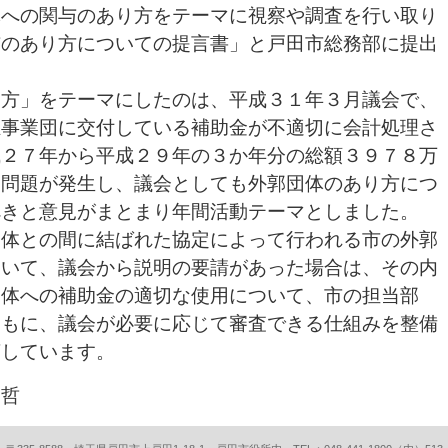
体への関与のあり方をテーマに視察や調査を行い取り
与のあり方についての提言書」と戸田市総務部に提出
方」をテーマにしたのは、平成３１年３月議会で、
祉事業団に交付している補助金が不適切に会計処理さ
成２７年から平成２９年の３か年分の総額３９７８万
う問題が発生し、議会としても外郭団体のあり方につ
べきと意見がまとまり年間活動テーマとしました。
体との間に結ばれた協定によって行われる市の外郭
ついて、議会から説明の要請があった場合は、その内
団体への補助金の適切な使用について、市の担当部
ともに、議会が必要に応じて審査できる仕組みを整備
言しています。
 哲