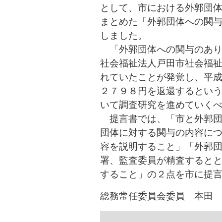
として、市における外郭団
まとめた「外郭団体への関
しました。
「外郭団体への関与のあり
社会福祉法人戸田市社会福
れていたことが発覚し、平
２７９８円を返還するとい
いて調査研究を進めていく
提言書では、「市と外郭団
団体に対する関与の内容に
容を説明すること」「外郭
署、監査委員が精査すると
すること」の２点を市に提
総務常任委員会委員 本田