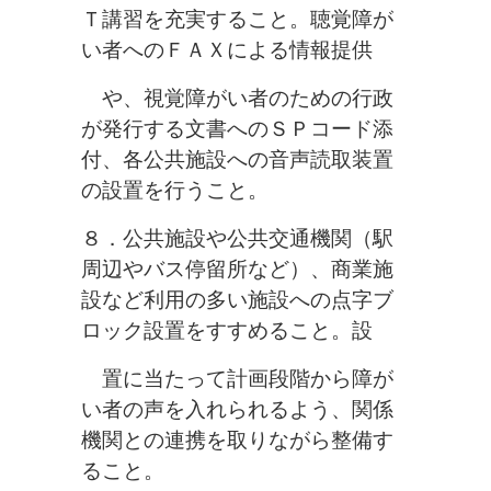
Ｔ講習
を充実すること。聴覚障が
い者へのＦＡＸによる情報提供
や、視覚障
がい者のための行政
が発行する文書へのＳＰコード添
付、各公共施設への音声読取装置
の設置を行うこと。
８．公共施設や公共交通機関（駅
周辺やバス停留所など）、商業施
設など利
用の多い施設への点字ブ
ロック設置をすすめること。設
置に当たって
計画段階から障が
い者の声を入れられるよう、関係
機関との連携を取
りながら整備す
ること。