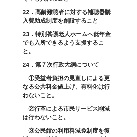
22
．高齢難聴者に対する補聴器購
入費助成制度を創設すること。
23
．特別養護老人ホームへ低年金
でも入所できるよう支援するこ
と。
24
．第７次行政大綱について
①受益者負担の見直しによる更
なる公共料金値上げ、有料化は行
わないこと。
②行革による市民サービス削減
は行わないこと。
③公民館の利用料減免制度を復