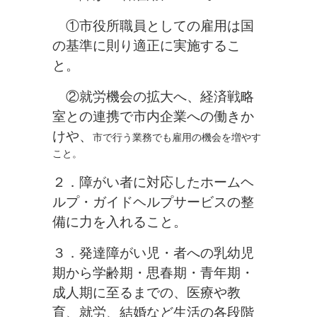
①市役所職員としての雇用は国
の基準に則り適正に実施するこ
と。
②就労機会の拡大へ、経済戦略
室との連携で市内企業への働きか
けや、
市で行う業務でも雇用の機会を増やす
こと。
２．障がい者に対応したホームヘ
ルプ・ガイドヘルプサービスの整
備に力
を入れること。
３．発達障がい児・者への乳幼児
期から学齢期・思春期・青年期・
成人期
に至るまでの、医療や教
育、就労、結婚など生活の各段階