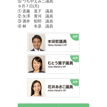
⑤ つちやえみこ議員
９月７日(月)
① 斎藤 直子 議員
② 矢澤 青河 議員
③ 酒井 郁郎 議員
④ 林 冬彦 議員