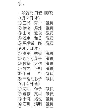
す。
一般質問(日程･順序)
９月２日(水)
① 三浦 芳一 議員
② 伊東 秀浩 議員
③ 山崎 雅俊 議員
④ 浅生 和英 議員
⑤ 馬場栄一郎 議員
９月３日(木)
① 高橋 秀樹 議員
② むとう葉子 議員
③ 佐藤 太信 議員
④ 竹内 正明 議員
⑤ 本田 哲 議員
⑥ 三輪なお子 議員
９月４日(金)
① 花井 伸子 議員
② 遠藤 英樹 議員
③ 十河 拓也 議員
④ 石川 清明 議員