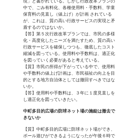
現」と書かれている。しかし行政改革プランの
中で、ごみ有料化、各種使用料・手数料、学童
保育料の見直し（値上げ）が計画 されている
が、これは、質の高い行政サービスの実現と矛
盾するのではないか。
【答】第５次行政改革プランでは、市民の多様
化・高度化したニーズを満たすため、質の高い
行政サービスを確保しつつも、徹底したコスト
縮減を図っている。使用料や手数料は、適正化
を図っていく必要があると考えている。
【質】市民の所得が下がっている中で、使用料
や手数料の値上げ計画は、市民福祉の向上を目
的とする地方自治体としては撤回すべきではな
いか。
【答】使用料や手数料は、３年に１度見直しを
し適正化を図っていきたい。
中町多目的広場の防球ネット場の施錠は撤去で
きないか
【質】中町多目的広場に防球ネット場ができ、
ボール遊びができるようになったが午後６時で