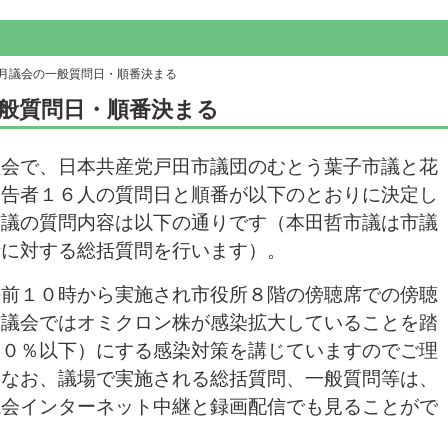
３月議会の一般質問日・順番決まる
般質問日・順番決まる
員会で、日本共産党戸田市議団のむとう葉子市議と花
通告者１６人の質問日と順番が以下のとおりに決定し
市議の質問内容は以下の通りです（本田哲市議は市議
針に対する総括質問を行います）。
前１０時から実施され市役所８階の傍聴席での傍聴
市議会ではオミクロン株が感染拡大していることを踏
５０％以下）にする感染対策を講じていますのでご理
。
なお、議場で実施される総括質問、一般質問等は、
議会インターネット中継と録画配信でも見ることがで