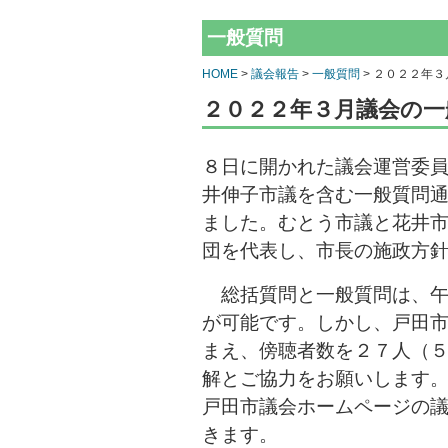
一般質問
HOME
>
議会報告
>
一般質問
> ２０２２年
２０２２年３月議会の一
８日に開かれた議会運営委
井伸子市議を含む一般質問
ました。むとう市議と花井
団を代表し、市長の施政方
総括質問と一般質問は、午
が可能です。しかし、戸田
まえ、傍聴者数を２７人（
解とご協力をお願いします
戸田市議会ホームページの
きます。