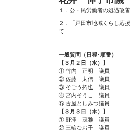
１．公・民労働者の処遇改
２．「戸田市地域くらし応
て
一般質問（日程･順番）
【３月２日（水）】
① 竹内 正明 議員
② 佐藤 太信 議員
③ そごう拓也 議員
④ 宮内そうこ 議員
⑤ 古屋としみつ議員
【３月３日（木）】
① 野澤 茂雅 議員
② 三輪なお子 議員