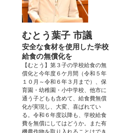
むとう葉子 市議
安全な食材を使用した学校
給食の無償化を
【むとう】第３子の学校給食の無
償化と今年度６ケ月間（令和５年
１０月～令和６年３月まで）、保
育園・幼稚園・小中学校、他市に
通う子どもも含めて、給食費無償
化が実現し、大変、喜ばれてい
る。令和６年度以降も、学校給食
費を無償にしてはどうか。また有
機農作物を取り入れることはでき