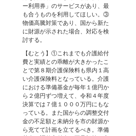
ー利用券」のサービスがあり、最
も合うものを利用してほしい。③
物価高騰対策であり、国から新た
に財源が示された場合、対応を検
討する。
【むとう】①これまでも介護給付
費と実績との乖離が大きかったこ
とで第８期介護保険料も県内１高
い介護保険料となっている。介護
における準備基金が毎年１億円か
ら２億円ずつ増えて、令和４年度
決算では７億１０００万円にもな
っている。また国からの調整交付
金の不足額と未納分を市の財源か
ら充てて計画を立てるべき。準備