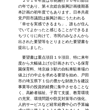
２０１６年度は市制施行
５０
年の節目
の年であり、第４次総合振興計画後期基
本計画の初年度でもあります。日本共産
党戸田市議団は振興計画にうたわれる
「幸せを実感できるまち」、誰もが住ん
でいてよかったと感じることができるま
ちづくりに向けて、市民のみなさんから
出された要望等をとりまとめた要望書を
提出しました。
要望書は重点項目
１９
項目、特に来年
度から大幅値上げが計画されている保育
園保育料、埼京線３駅の自転車駐車場の
値上げの中止を求める要望を始め、戸田
市の埼玉県下１位の豊かな財政力を建設
事業等の投資的経費に集中させることな
く、高齢者福祉、子育て支援、教育環境
の充実、環境問題や防災対策等の強化、
人的サービスなど経常経費中心の予算編