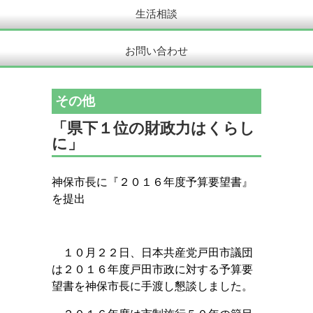
生活相談
お問い合わせ
その他
「県下１位の財政力はくらし
に」
神保市長に『２０１６
年度予算要望書』
を提出
１０
月
２２
日、
日本共産党戸田市議団
は２０１６年度戸田市政に対する予算要
望書を神保市長に手渡し懇談しました。