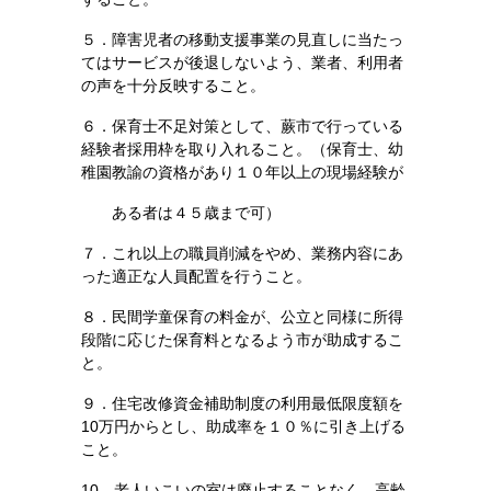
５．障害児者の移動支援事業の見直しに当たっ
てはサービスが後退しないよう、業者、利用者
の声を十分反映すること。
６．保育士不足対策として、蕨市で行っている
経験者採用枠を取り入れること。（保育士、幼
稚園教諭の資格があり１０年以上の現場経験が
ある者は４５歳まで可）
７．これ以上の職員削減をやめ、業務内容にあ
った適正な人員配置を行うこと。
８．民間学童保育の料金が、公立と同様に所得
段階に応じた保育料となるよう市が助成するこ
と。
９．住宅改修資金補助制度の利用最低限度額を
10万円からとし、助
成率を１０％に引き上げる
こと。
10．老人いこいの室は廃止することなく、高齢