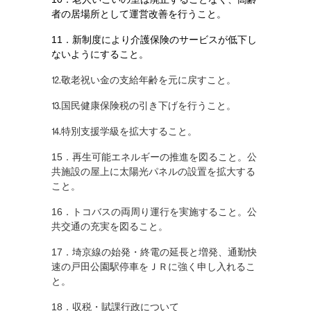
者の居場所として運営改善を行うこと。
11．新制度により介護保険のサービスが低下し
ないようにすること。
⒓敬老祝い金の支給年齢を元に戻すこと。
⒔国民健康保険税の引き下げを行うこと。
⒕特別支援学級を拡大すること。
15．再生可能エネルギーの推進を図ること。公
共施設の屋上に太陽光パネルの設置を拡大する
こと。
16．トコバスの両周り運行を実施すること。公
共交通の充実を図ること。
17．埼京線の始発・終電の延長と増発、通勤快
速の戸田公園駅停車をＪＲに強く申し入れるこ
と。
18．収税・賦課行政について