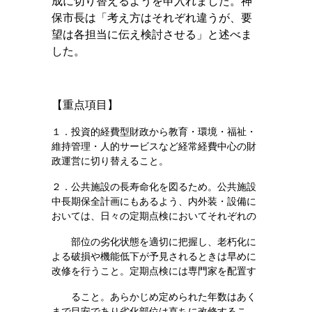
成に切り替えるようを申入れました。神
保市長は「考え方はそれぞれ違うが、要
望は各担当に伝え検討させる」と述べま
した。
【重点項目】
１．投資的経費型財政から教育・環境・福祉・
維持管理・人的サービスなど経常経費中心の財
政運営に切り替えること。
２．公共施設の長寿命化を図るため。公共施設
中長期保全計画にもあるよう、内外装・設備に
おいては、日々の定期点検においてそれぞれの
部位の劣化状態を適切に把握し、老朽化に
よる破損や機能低下が予見されるときは早めに
改修を行うこと。定期点検には専門家を配置す
ること。あらかじめ定められた年数はあく
まで目安であり劣化部位は直ちに改修するこ