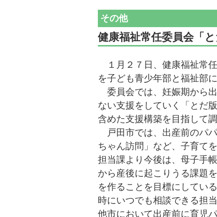
その他
健康福祉常任委員会「
１月２７日、健康福祉常任
を子ども青少年部と福祉部
委員会では、妊娠期から出
ない支援をしていく「とだ
含めた支援構築を目指して
戸田市では、出産前のパパ
ちゃん訪問」など、子育て
担当課より今後は、母子手
から産後に起こりうる課題
を作ることを目標にしてい
時にいつでも相談できる担
他市において出産前に育児