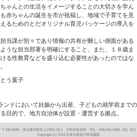
赤ちゃんとの生活をイメージすることの大切さを学ん
ても赤ちゃんの誕生を市が祝福し、地域で子育てを見
伝えるためのとだオリジナル育児パッケージの導入を
担当課が別々であり情報の共有が難しい側面がある
のような担当部署を明確にすること、また、１８歳ま
おける性教育などを盛り込む必要性があったのではな
た。
むとう葉子
ランドにおいて妊娠から出産、子どもの就学前まで
する目的で、地方自治体が設置・運営する拠点。
〒335-8588 埼玉県戸田市上戸田1-18-1 戸田市役所内 TEL：048-441-1800（内）513
Copyright (c) 2013 日本共産党戸田市議団