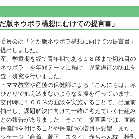
とだ版ネウボラ構想にむけての提言書」
委員会は「とだ版ネウボラ構想に向けての提言書」
に提出しました。
産、学童期を経て青年期である１８歳まで切れ目の
版ネウボラ」を年間テーマに掲げ、児童虐待の防止を
調査・研究を行いました。
・ママ教室や産後の保健師による「こんにちは。赤
をひとりで抱え込まないような支援を行っています。
帳交付時に１００％の面談を実施することで、出産前
を抽出し、課題解決に向けて一緒に考えていく仕組み
るとの報告がありました。そこで、提言書では、面談
当保健師を付けることや保健師の増員を要望。また、
パッケージ（産着、靴下、スタイ、赤ちゃん枕、授乳