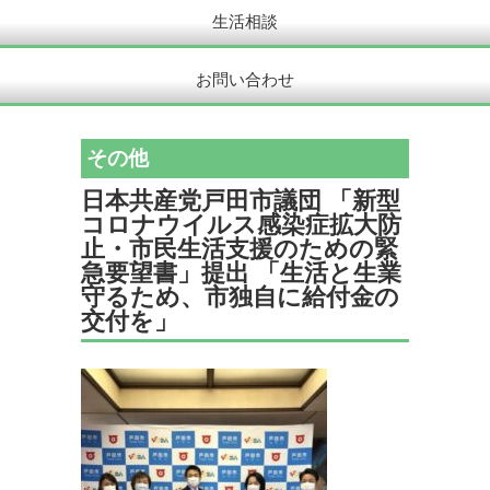
生活相談
お問い合わせ
その他
日本共産党戸田市議団 「新型
コロナウイルス感染症拡大防
止・市民生活支援のための緊
急要望書」提出 「生活と生業
守るため、市独自に給付金の
交付を」